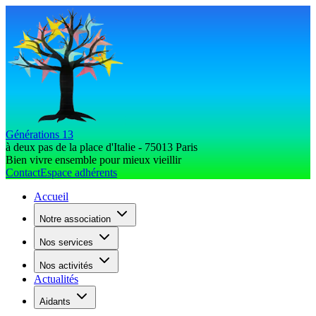
Générations 13
à deux pas de la place d'Italie - 75013 Paris
Bien vivre ensemble pour mieux vieillir
Contact
Espace adhérents
Accueil
Notre association
Nos services
Nos activités
Actualités
Aidants