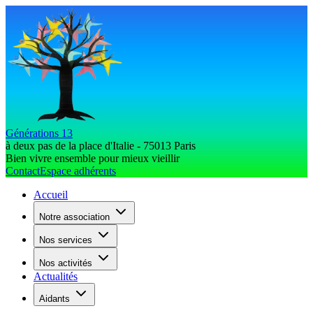
Générations 13
à deux pas de la place d'Italie - 75013 Paris
Bien vivre ensemble pour mieux vieillir
Contact
Espace adhérents
Accueil
Notre association
Nos services
Nos activités
Actualités
Aidants