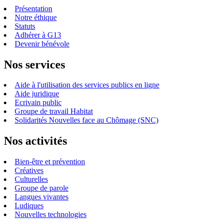
Présentation
Notre éthique
Statuts
Adhérer à G13
Devenir bénévole
Nos services
Aide à l'utilisation des services publics en ligne
Aide juridique
Ecrivain public
Groupe de travail Habitat
Solidarités Nouvelles face au Chômage (SNC)
Nos activités
Bien-être et prévention
Créatives
Culturelles
Groupe de parole
Langues vivantes
Ludiques
Nouvelles technologies