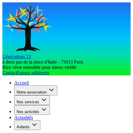
Générations 13
à deux pas de la place d'Italie - 75013 Paris
Bien vivre ensemble pour mieux vieillir
Contact
Espace adhérents
Accueil
Notre association
Nos services
Nos activités
Actualités
Aidants