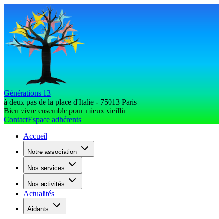
Générations 13
à deux pas de la place d'Italie - 75013 Paris
Bien vivre ensemble pour mieux vieillir
Contact
Espace adhérents
Accueil
Notre association
Nos services
Nos activités
Actualités
Aidants