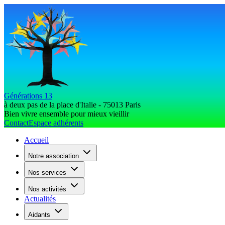
Générations 13
à deux pas de la place d'Italie - 75013 Paris
Bien vivre ensemble pour mieux vieillir
Contact
Espace adhérents
Accueil
Notre association
Nos services
Nos activités
Actualités
Aidants