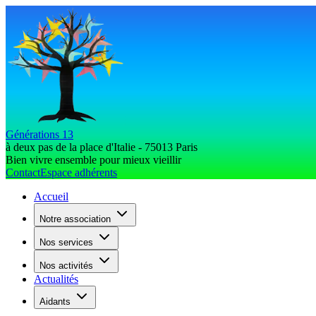
Générations 13
à deux pas de la place d'Italie - 75013 Paris
Bien vivre ensemble pour mieux vieillir
Contact
Espace adhérents
Accueil
Notre association
Nos services
Nos activités
Actualités
Aidants