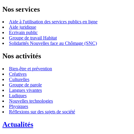
Nos services
Aide à l'utilisation des services publics en ligne
Aide juridique
Ecrivain public
Groupe de travail Habitat
Solidarités Nouvelles face au Chômage (SNC)
Nos activités
Bien-être et prévention
Créatives
Culturelles
Groupe de parole
Langues vivantes
Ludiques
Nouvelles technologies
Physiques
Réflexions sur des sujets de société
Actualités